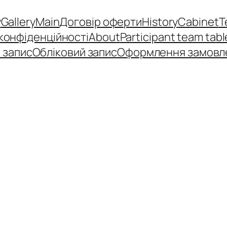
y
Gallery
Main
Договір оферти
History
Cabinet
T
 конфіденційності
About
Participant team tabl
 запис
Обліковий запис
Оформлення замовл