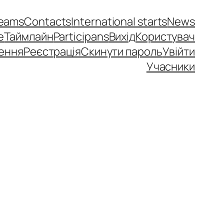
eams
Contacts
International starts
News
e
Таймлайн
Participans
Вихід
Користувач
ення
Реєстрація
Скинути пароль
Увійти
Учасники