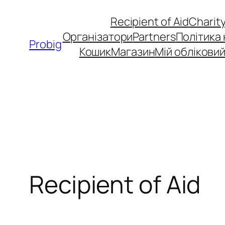
Skip
Recipient of Aid
Charit
to
Організатори
Partners
Політика
content
Probig
Кошик
Магазин
Мій обліковий
Recipient of Aid