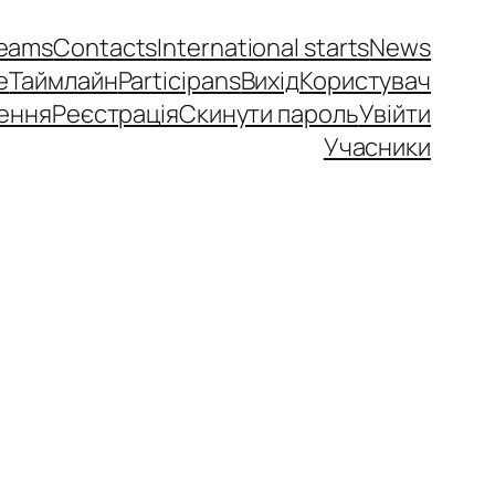
eams
Contacts
International starts
News
e
Таймлайн
Participans
Вихід
Користувач
ення
Реєстрація
Скинути пароль
Увійти
Учасники