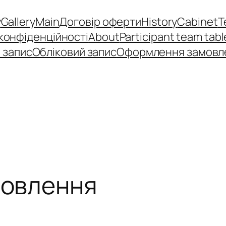
y
Gallery
Main
Договір оферти
History
Cabinet
T
 конфіденційності
About
Participant team tabl
 запис
Обліковий запис
Оформлення замовл
овлення