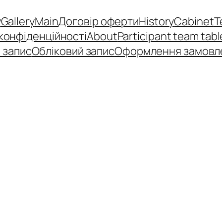
y
Gallery
Main
Договір оферти
History
Cabinet
T
 конфіденційності
About
Participant team tabl
 запис
Обліковий запис
Оформлення замовл