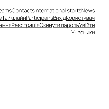
eams
Contacts
International starts
News
e
Таймлайн
Participans
Вихід
Користувач
ення
Реєстрація
Скинути пароль
Увійти
Учасники