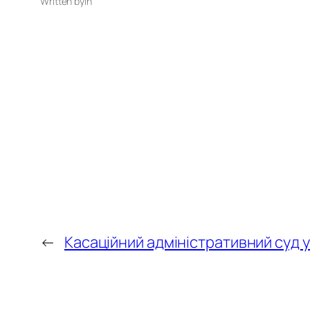
Written by
in
←
Касаційний адміністративний суд 