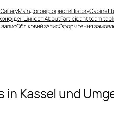
y
Gallery
Main
Договір оферти
History
Cabinet
T
 конфіденційності
About
Participant team tabl
 запис
Обліковий запис
Оформлення замовл
s in Kassel und Umge