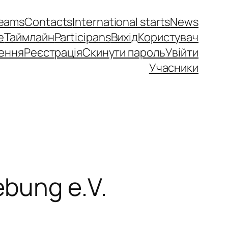
eams
Contacts
International starts
News
e
Таймлайн
Participans
Вихід
Користувач
ення
Реєстрація
Скинути пароль
Увійти
Учасники
bung e.V.