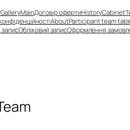
y
Gallery
Main
Договір оферти
History
Cabinet
T
 конфіденційності
About
Participant team tabl
 запис
Обліковий запис
Оформлення замовл
Team