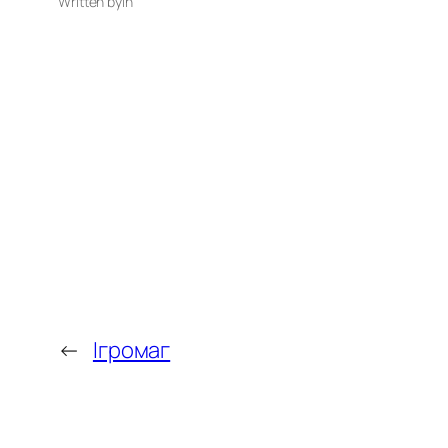
Written by
in
←
Ігромаг