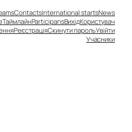
eams
Contacts
International starts
News
e
Таймлайн
Participans
Вихід
Користувач
ення
Реєстрація
Скинути пароль
Увійти
Учасники