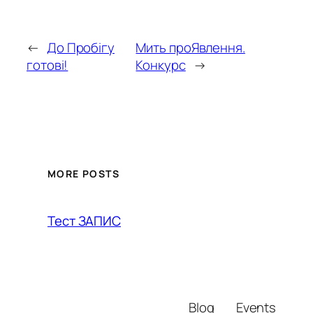
←
До Пробігу
Мить проЯвлення.
готові!
Конкурс
→
MORE POSTS
Тест ЗАПИС
Blog
Events