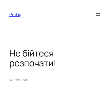
Перейти
до
Probig
вмісту
Не бійтеся
розпочати!
Written by
in