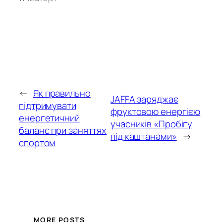
←
Як правильно
JAFFA заряджає
підтримувати
фруктовою енергією
енергетичний
учасників «Пробігу
баланс при заняттях
під каштанами»
→
спортом
MORE POSTS