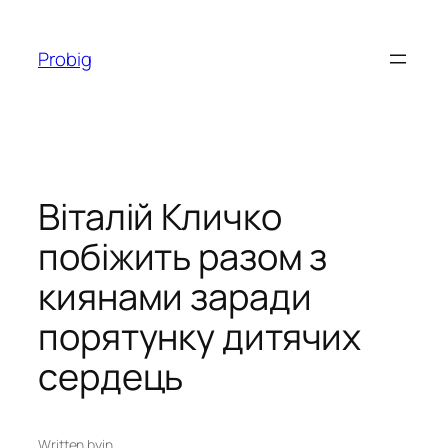
Перейти
до
Probig
вмісту
Віталій Кличко
побіжить разом з
киянами заради
порятунку дитячих
сердець
Written by
in