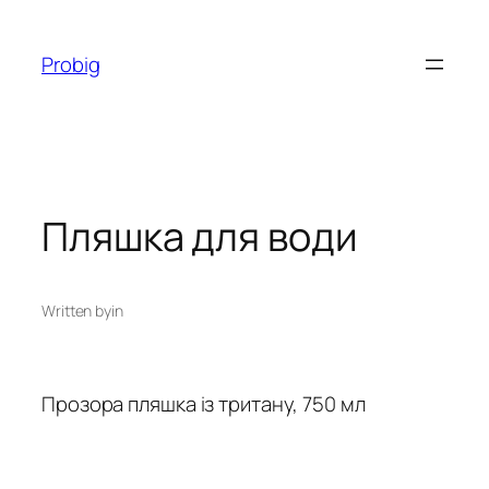
Перейти
до
Probig
вмісту
Пляшка для води
Written by
in
Прозора пляшка із тритану, 750 мл