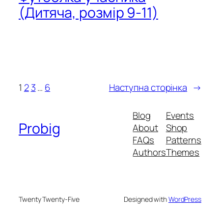
(Дитяча, розмір 9-11)
1
2
3
…
6
Наступна сторінка
→
Blog
Events
Probig
About
Shop
FAQs
Patterns
Authors
Themes
Twenty Twenty-Five
Designed with
WordPress