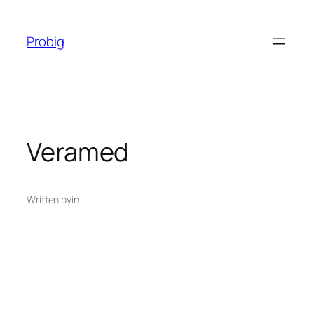
Перейти
до
Probig
вмісту
Veramed
Written by
in