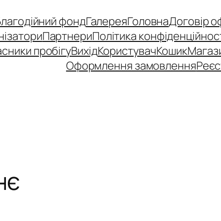
Благодійний фонд
Галерея
Головна
Договір о
нізатори
Партнери
Політика конфіденційнос
сники пробігу
Вихід
Користувач
Кошик
Магаз
Оформлення замовлення
Реєс
нє