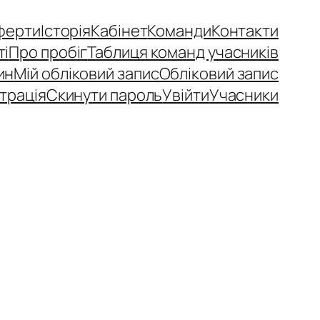
ферти
Історія
Кабінет
Команди
Контакти
ті
Про пробіг
Таблиця команд учасників
ин
Мій обліковий запис
Обліковий запис
трація
Скинути пароль
Увійти
Учасники