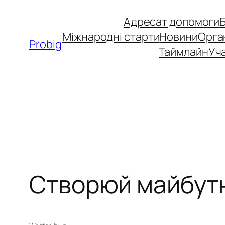
Перейти
Адресат допомоги
до
Міжнародні старти
Новини
Орга
вмісту
Probig
Таймлайн
Уча
Створюй майбут