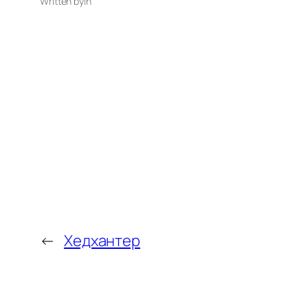
Written by
in
←
Хедхантер