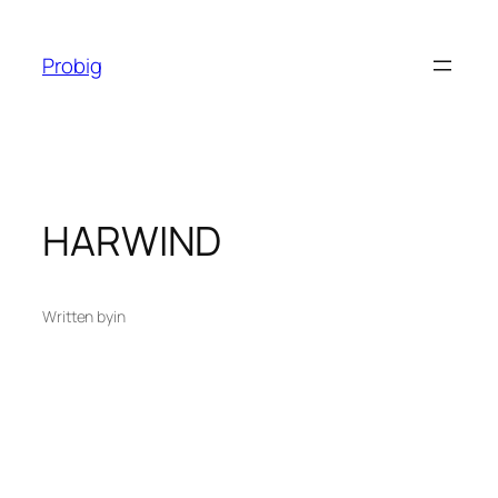
Перейти
до
Probig
вмісту
HARWIND
Written by
in