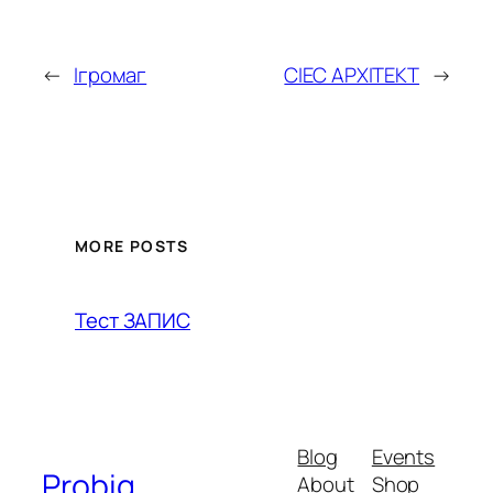
←
Ігромаг
СІЕС АРХІТЕКТ
→
MORE POSTS
Тест ЗАПИС
Blog
Events
Probig
About
Shop