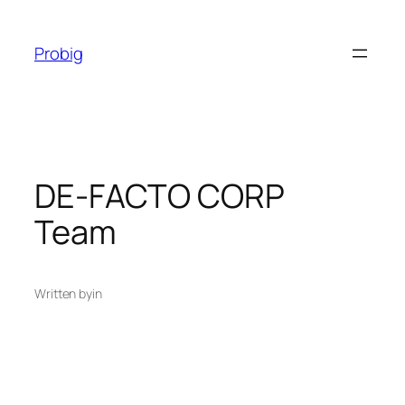
Перейти
до
Probig
вмісту
DE-FACTO CORP
Team
Written by
in