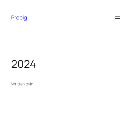
Перейти
до
Probig
вмісту
2024
Written by
in