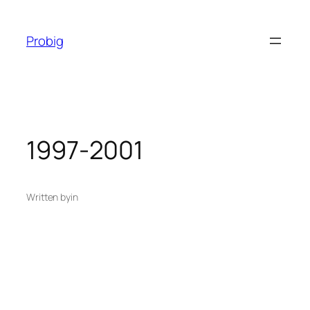
Перейти
до
Probig
вмісту
1997-2001
Written by
in