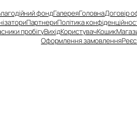
Благодійний фонд
Галерея
Головна
Договір о
нізатори
Партнери
Політика конфіденційнос
сники пробігу
Вихід
Користувач
Кошик
Магаз
Оформлення замовлення
Реєс