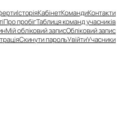
ферти
Історія
Кабінет
Команди
Контакти
ті
Про пробіг
Таблиця команд учасників
ин
Мій обліковий запис
Обліковий запис
трація
Скинути пароль
Увійти
Учасники