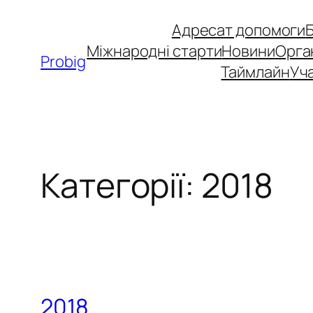
Перейти
Адресат допомоги
до
Міжнародні старти
Новини
Орга
вмісту
Probig
Таймлайн
Уча
Категорії:
2018
2018