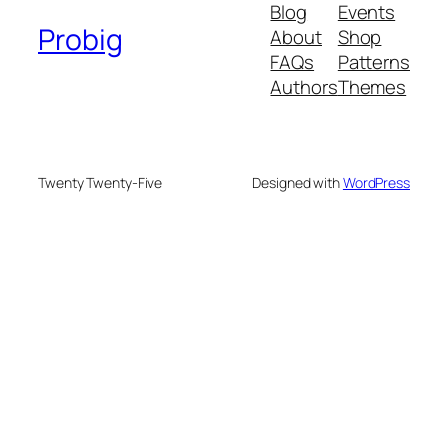
Blog
Events
Probig
About
Shop
FAQs
Patterns
Authors
Themes
Twenty Twenty-Five
Designed with
WordPress