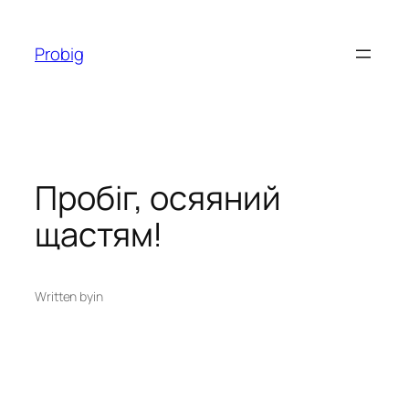
Перейти
до
Probig
вмісту
Пробіг, осяяний
щастям!
Written by
in