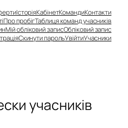
ферти
Історія
Кабінет
Команди
Контакти
ті
Про пробіг
Таблиця команд учасників
ин
Мій обліковий запис
Обліковий запис
трація
Скинути пароль
Увійти
Учасники
ески учасників