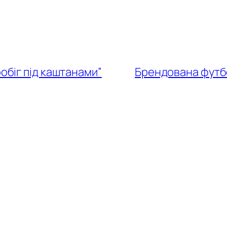
обіг під каштанами”
Брендована футбо