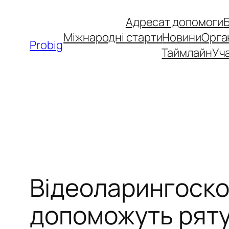
Перейти
Адресат допомоги
до
Міжнародні старти
Новини
Орга
вмісту
Probig
Таймлайн
Уча
Відеоларингоскоп
допоможуть ряту