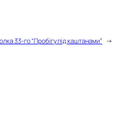
лка 33-го “Пробігу під каштанами”
→