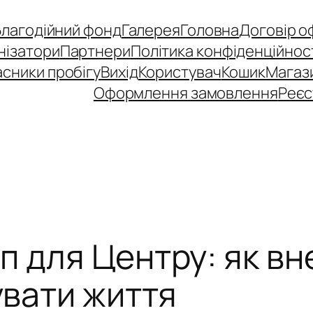
Благодійний фонд
Галерея
Головна
Договір о
нізатори
Партнери
Політика конфіденційнос
сники пробігу
Вихід
Користувач
Кошик
Магаз
Оформлення замовлення
Реєс
 для Центру: як вн
вати життя