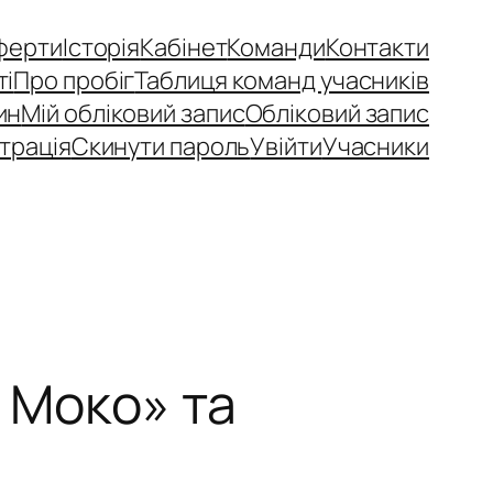
ферти
Історія
Кабінет
Команди
Контакти
ті
Про пробіг
Таблиця команд учасників
ин
Мій обліковий запис
Обліковий запис
трація
Скинути пароль
Увійти
Учасники
о Моко» та