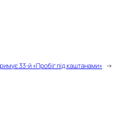
тримує 33-й «Пробіг під каштанами»
→