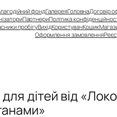
Благодійний фонд
Галерея
Головна
Договір о
нізатори
Партнери
Політика конфіденційнос
сники пробігу
Вихід
Користувач
Кошик
Магаз
Оформлення замовлення
Реєс
 для дітей від «Лок
штанами»