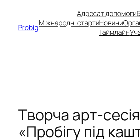
Перейти
Адресат допомоги
до
Міжнародні старти
Новини
Орга
вмісту
Probig
Таймлайн
Уча
Творча арт-сесія
«Пробігу під ка