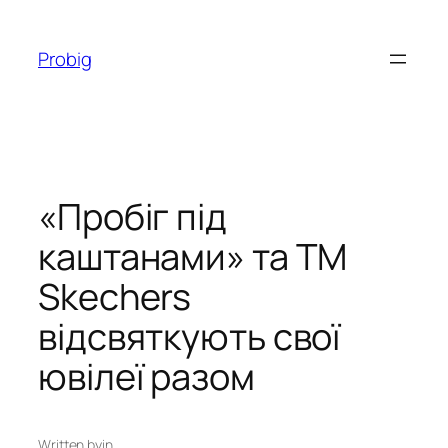
Перейти
до
Probig
вмісту
«Пробіг під
каштанами» та ТМ
Skechers
відсвяткують свої
ювілеї разом
Written by
in