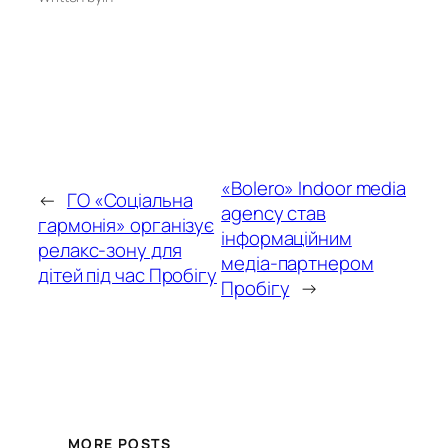
«Bolero» Indoor media
←
ГО «Соціальна
agency став
гармонія» організує
інформаційним
релакс-зону для
медіа-партнером
дітей під час Пробігу
Пробігу
→
MORE POSTS