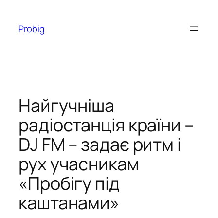
Перейти
до
Probig
вмісту
Найгучніша
радіостанція країни –
DJ FM – задає ритм і
рух учасникам
«Пробігу під
каштанами»