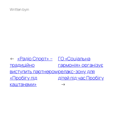
Written by
in
←
«Радіо Спорт» –
ГО «Соціальна
традиційно
гармонія» організує
виступить партнером
релакс-зону для
«Пробігу під
дітей під час Пробігу
каштанами»
→