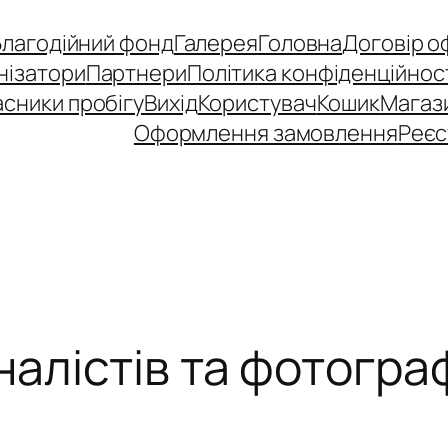
Благодійний фонд
Галерея
Головна
Договір о
нізатори
Партнери
Політика конфіденційнос
сники пробігу
Вихід
Користувач
Кошик
Магаз
Оформлення замовлення
Реєс
алістів та фотограф