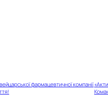
вейцарської фармацевтичної компанії
«Акти
ття!
Коман