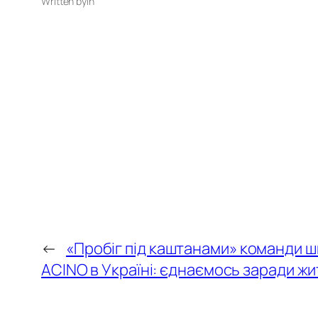
Written by
in
←
«Пробіг під каштанами» команди ш
ACINO в Україні: єднаємось заради жи