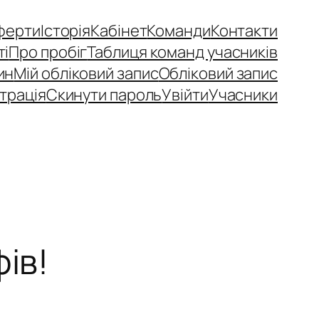
ферти
Історія
Кабінет
Команди
Контакти
ті
Про пробіг
Таблиця команд учасників
ин
Мій обліковий запис
Обліковий запис
трація
Скинути пароль
Увійти
Учасники
ів!