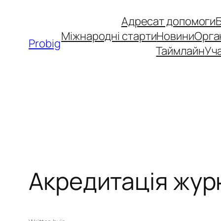
Перейти
Адресат допомоги
до
Міжнародні старти
Новини
Орга
вмісту
Probig
Таймлайн
Уча
Акредитація журн