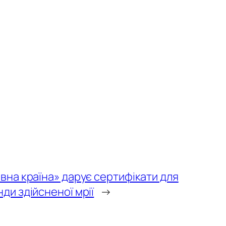
вна країна» дарує сертифікати для
ди здійсненої мрії
→