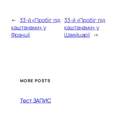
←
33-й «Пробіг під
33-й «Пробіг під
каштанами» у
каштанами» у
Франції
Швейцарії
→
MORE POSTS
Тест ЗАПИС