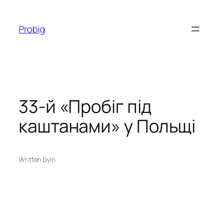
Перейти
до
Probig
вмісту
33-й «Пробіг під
каштанами» у Польщі
Written by
in